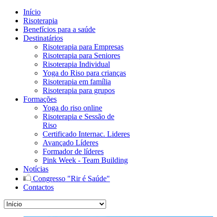
Início
Risoterapia
Benefícios para a saúde
Destinatários
Risoterapia para Empresas
Risoterapia para Seniores
Risoterapia Individual
Yoga do Riso para crianças
Risoterapia em família
Risoterapia para grupos
Formações
Yoga do riso online
Risoterapia e Sessão de
Riso
Certificado Internac. Lideres
Avançado Líderes
Formador de líderes
Pink Week - Team Building
Notícias
Congresso "Rir é Saúde"
Contactos