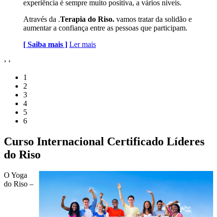
experiência é sempre muito positiva, a vários níveis.
Através da .
Terapia do Riso.
vamos tratar da solidão e
aumentar a confiança entre as pessoas que participam.
[ Saiba mais ]
Ler mais
›
‹
1
2
3
4
5
6
Curso Internacional Certificado Líderes
do Riso
O Yoga
do Riso –