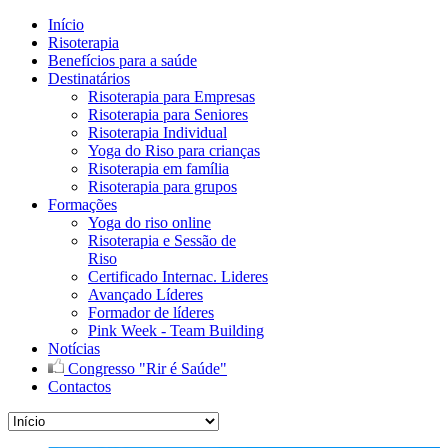
Início
Risoterapia
Benefícios para a saúde
Destinatários
Risoterapia para Empresas
Risoterapia para Seniores
Risoterapia Individual
Yoga do Riso para crianças
Risoterapia em família
Risoterapia para grupos
Formações
Yoga do riso online
Risoterapia e Sessão de
Riso
Certificado Internac. Lideres
Avançado Líderes
Formador de líderes
Pink Week - Team Building
Notícias
Congresso "Rir é Saúde"
Contactos