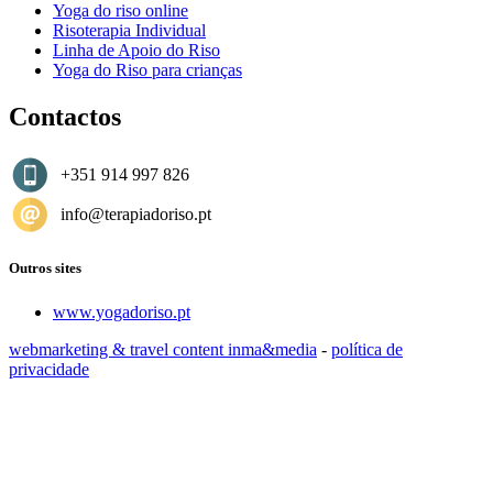
Yoga do riso online
Risoterapia Individual
Linha de Apoio do Riso
Yoga do Riso para crianças
Contactos
+351 914 997 826
info@terapiadoriso.pt
Outros sites
www.yogadoriso.pt
webmarketing & travel content inma&media
-
política de
privacidade