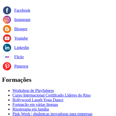
Facebook
Instagram
Blogger
Youtube
Linkedin
Flickr
Pinterest
Formações
Workshop de Playfulness
Curso Internacional Certificado Líderes do Riso
Bollywood Laugh Yoga Dance
Formação em várias linguas
Risoterapia em família
Pink Week | dinâmicas inovadoras para empresas