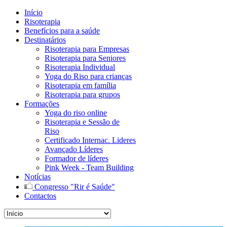
Início
Risoterapia
Benefícios para a saúde
Destinatários
Risoterapia para Empresas
Risoterapia para Seniores
Risoterapia Individual
Yoga do Riso para crianças
Risoterapia em família
Risoterapia para grupos
Formações
Yoga do riso online
Risoterapia e Sessão de
Riso
Certificado Internac. Lideres
Avançado Líderes
Formador de líderes
Pink Week - Team Building
Notícias
Congresso "Rir é Saúde"
Contactos