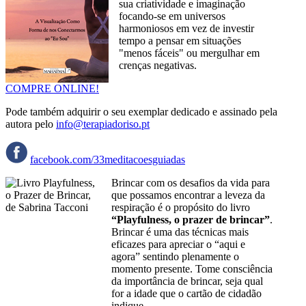
sua criatividade e imaginação
focando-se em universos
harmoniosos em vez de investir
tempo a pensar em situações
"menos fáceis" ou mergulhar em
crenças negativas.
COMPRE ONLINE!
Pode também adquirir o seu exemplar dedicado e assinado pela
autora pelo
info@terapiadoriso.pt
facebook.com/33meditacoesguiadas
Brincar com os desafios da vida para
que possamos encontrar a leveza da
respiração é o propósito do livro
“Playfulness, o prazer de brincar”
.
Brincar é uma das técnicas mais
eficazes para apreciar o “aqui e
agora” sentindo plenamente o
momento presente. Tome consciência
da importância de brincar, seja qual
for a idade que o cartão de cidadão
indique.