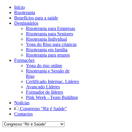
Início
Risoterapia
Benefícios para a saúde
Destinatários
Risoterapia para Empresas
Risoterapia para Seniores
Risoterapia Individual
Yoga do Riso para crianças
Risoterapia em família
Risoterapia para grupos
Formações
Yoga do riso online
Risoterapia e Sessão de
Riso
Certificado Internac. Lideres
Avançado Líderes
Formador de líderes
Pink Week - Team Building
Notícias
Congresso "Rir é Saúde"
Contactos