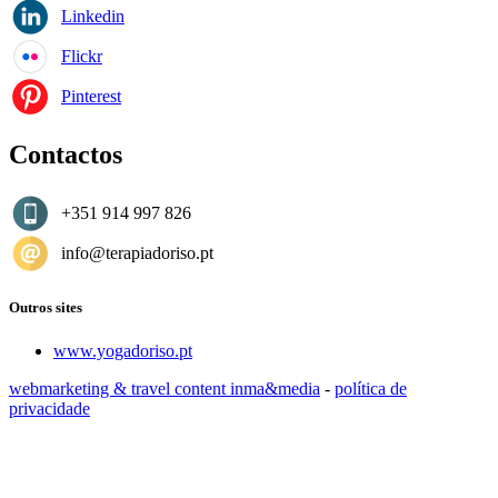
Linkedin
Flickr
Pinterest
Contactos
+351 914 997 826
info@terapiadoriso.pt
Outros sites
www.yogadoriso.pt
webmarketing & travel content inma&media
-
política de
privacidade