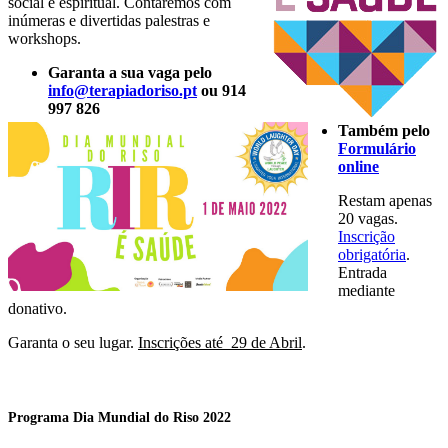
social e espiritual. Contaremos com
inúmeras e divertidas palestras e
workshops.
Garanta a sua vaga pelo
info@terapiadoriso.pt
ou 914
997 826
Também pelo
Formulário
online
Restam apenas
20 vagas.
Inscrição
obrigatória
.
Entrada
mediante
donativo.
Garanta o seu lugar.
Inscrições até 29 de Abril
.
Programa Dia Mundial do Riso 2022