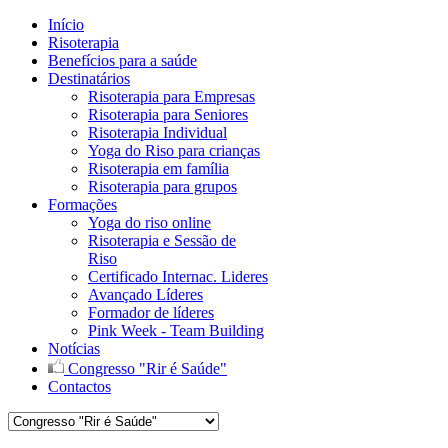
Início
Risoterapia
Benefícios para a saúde
Destinatários
Risoterapia para Empresas
Risoterapia para Seniores
Risoterapia Individual
Yoga do Riso para crianças
Risoterapia em família
Risoterapia para grupos
Formações
Yoga do riso online
Risoterapia e Sessão de
Riso
Certificado Internac. Lideres
Avançado Líderes
Formador de líderes
Pink Week - Team Building
Notícias
Congresso "Rir é Saúde"
Contactos