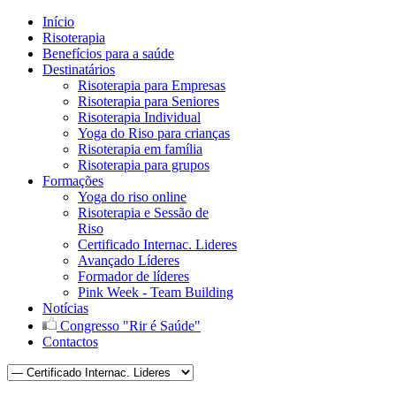
Início
Risoterapia
Benefícios para a saúde
Destinatários
Risoterapia para Empresas
Risoterapia para Seniores
Risoterapia Individual
Yoga do Riso para crianças
Risoterapia em família
Risoterapia para grupos
Formações
Yoga do riso online
Risoterapia e Sessão de
Riso
Certificado Internac. Lideres
Avançado Líderes
Formador de líderes
Pink Week - Team Building
Notícias
Congresso "Rir é Saúde"
Contactos