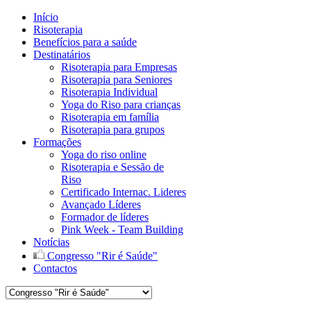
Início
Risoterapia
Benefícios para a saúde
Destinatários
Risoterapia para Empresas
Risoterapia para Seniores
Risoterapia Individual
Yoga do Riso para crianças
Risoterapia em família
Risoterapia para grupos
Formações
Yoga do riso online
Risoterapia e Sessão de
Riso
Certificado Internac. Lideres
Avançado Líderes
Formador de líderes
Pink Week - Team Building
Notícias
Congresso "Rir é Saúde"
Contactos