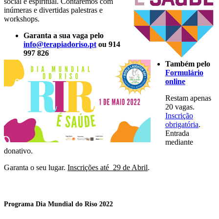
social e espiritual. Contaremos com
inúmeras e divertidas palestras e
workshops.
Garanta a sua vaga pelo
info@terapiadoriso.pt
ou 914
997 826
Também pelo
Formulário
online
Restam apenas
20 vagas.
Inscrição
obrigatória
.
Entrada
mediante
donativo.
Garanta o seu lugar.
Inscrições até 29 de Abril
.
Programa Dia Mundial do Riso 2022