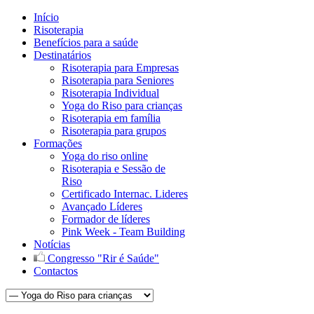
Início
Risoterapia
Benefícios para a saúde
Destinatários
Risoterapia para Empresas
Risoterapia para Seniores
Risoterapia Individual
Yoga do Riso para crianças
Risoterapia em família
Risoterapia para grupos
Formações
Yoga do riso online
Risoterapia e Sessão de
Riso
Certificado Internac. Lideres
Avançado Líderes
Formador de líderes
Pink Week - Team Building
Notícias
Congresso "Rir é Saúde"
Contactos