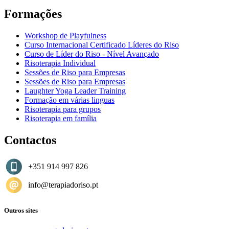
Formações
Workshop de Playfulness
Curso Internacional Certificado Líderes do Riso
Curso de Líder do Riso - Nível Avançado
Risoterapia Individual
Sessões de Riso para Empresas
Sessões de Riso para Empresas
Laughter Yoga Leader Training
Formação em várias linguas
Risoterapia para grupos
Risoterapia em família
Contactos
+351 914 997 826
info@terapiadoriso.pt
Outros sites