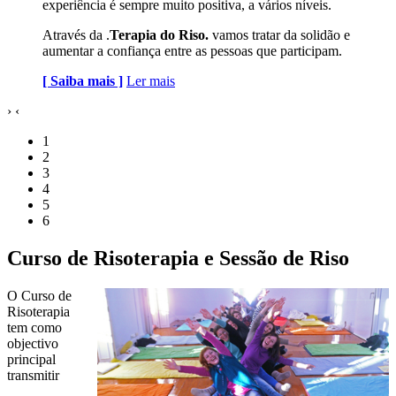
experiência é sempre muito positiva, a vários níveis.
Através da .
Terapia do Riso.
vamos tratar da solidão e
aumentar a confiança entre as pessoas que participam.
[ Saiba mais ]
Ler mais
›
‹
1
2
3
4
5
6
Curso de Risoterapia e Sessão de Riso
O Curso de
Risoterapia
tem como
objectivo
principal
transmitir