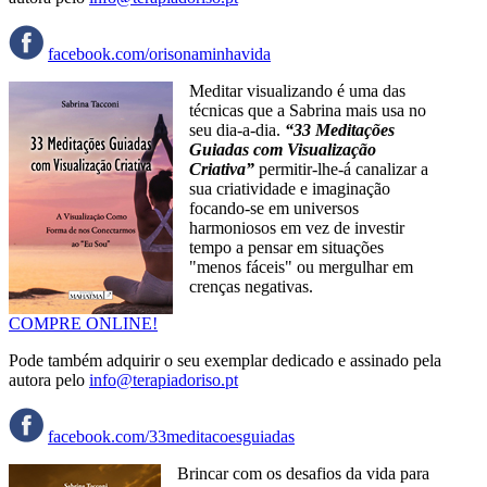
facebook.com/orisonaminhavida
Meditar visualizando é uma das
técnicas que a Sabrina mais usa no
seu dia-a-dia.
“33 Meditações
Guiadas com Visualização
Criativa”
permitir-lhe-á canalizar a
sua criatividade e imaginação
focando-se em universos
harmoniosos em vez de investir
tempo a pensar em situações
"menos fáceis" ou mergulhar em
crenças negativas.
COMPRE ONLINE!
Pode também adquirir o seu exemplar dedicado e assinado pela
autora pelo
info@terapiadoriso.pt
facebook.com/33meditacoesguiadas
Brincar com os desafios da vida para