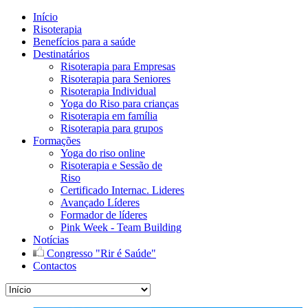
Início
Risoterapia
Benefícios para a saúde
Destinatários
Risoterapia para Empresas
Risoterapia para Seniores
Risoterapia Individual
Yoga do Riso para crianças
Risoterapia em família
Risoterapia para grupos
Formações
Yoga do riso online
Risoterapia e Sessão de
Riso
Certificado Internac. Lideres
Avançado Líderes
Formador de líderes
Pink Week - Team Building
Notícias
Congresso "Rir é Saúde"
Contactos