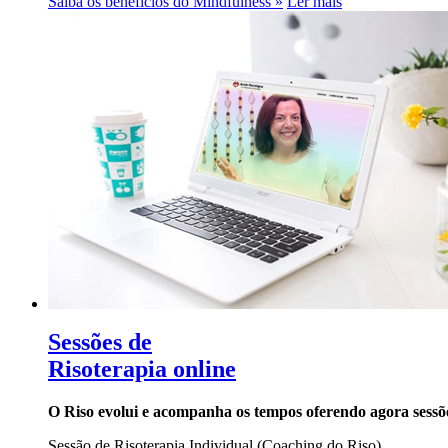
Saiba os benefícios do Mindfulness »
Ler mais
Sessões de
Risoterapia online
O Riso evolui e acompanha os tempos oferendo agora sessõe
Sessão de Risoterapia Individual (Coaching do Riso)