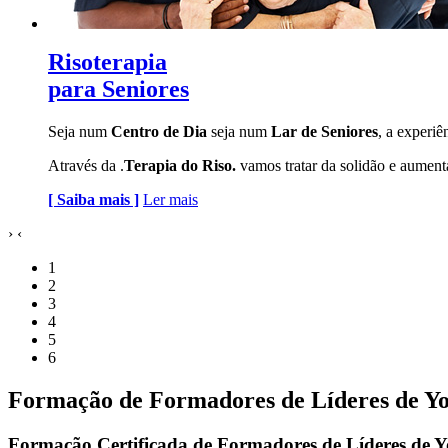
Risoterapia
para Seniores
Seja num
Centro de Dia
seja num
Lar de Seniores
, a experiê
Através da .
Terapia do Riso.
vamos tratar da solidão e aumenta
[ Saiba mais ]
Ler mais
›
‹
1
2
3
4
5
6
Formação de Formadores de Líderes de Yo
Formação Certificada de Formadores de Líderes de Y