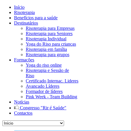
Início
Risoterapia
Benefícios para a saúde
Destinatários
Risoterapia para Empresas
Risoterapia para Seniores
Risoterapia Individual
Yoga do Riso para crianças
Risoterapia em família
Risoterapia para grupos
Formações
Yoga do riso online
Risoterapia e Sessão de
Riso
Certificado Internac. Lideres
Avançado Líderes
Formador de líderes
Pink Week - Team Building
Notícias
Congresso "Rir é Saúde"
Contactos