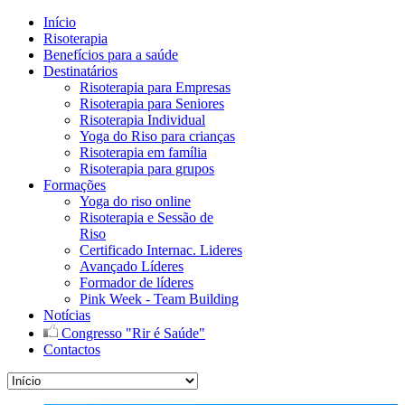
Início
Risoterapia
Benefícios para a saúde
Destinatários
Risoterapia para Empresas
Risoterapia para Seniores
Risoterapia Individual
Yoga do Riso para crianças
Risoterapia em família
Risoterapia para grupos
Formações
Yoga do riso online
Risoterapia e Sessão de
Riso
Certificado Internac. Lideres
Avançado Líderes
Formador de líderes
Pink Week - Team Building
Notícias
Congresso "Rir é Saúde"
Contactos