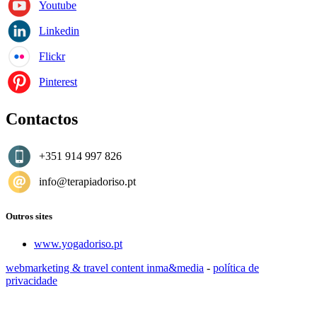
Youtube
Linkedin
Flickr
Pinterest
Contactos
+351 914 997 826
info@terapiadoriso.pt
Outros sites
www.yogadoriso.pt
webmarketing & travel content inma&media
-
política de
privacidade