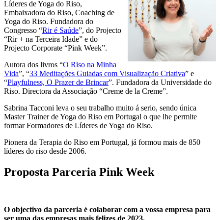
Líderes de Yoga do Riso,
Embaixadora do Riso, Coaching de
Yoga do Riso. Fundadora do
Congresso “
Rir é Saúde
”, do Projecto
“Rir + na Terceira Idade” e do
Projecto Corporate “Pink Week”.
Autora dos livros “
O Riso na Minha
Vida
”, “
33 Meditações Guiadas com Visualização Criativa
” e
“
Playfulness, O Prazer de Brincar
”. Fundadora da Universidade do
Riso. Directora da Associação “Creme de la Creme”.
Sabrina Tacconi leva o seu trabalho muito á serio, sendo única
Master Trainer de Yoga do Riso em Portugal o que lhe permite
formar Formadores de Líderes de Yoga do Riso.
Pionera da Terapia do Riso em Portugal, já formou mais de 850
líderes do riso desde 2006.
Proposta Parceria Pink Week
O objectivo da parceria é colaborar com a vossa empresa para
ser uma das empresas mais felizes de 2023.