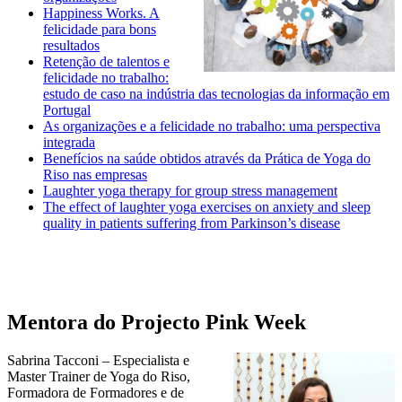
Happiness Works. A
felicidade para bons
resultados
Retenção de talentos e
felicidade no trabalho:
estudo de caso na indústria das tecnologias da informação em
Portugal
As organizações e a felicidade no trabalho: uma perspectiva
integrada
Benefícios na saúde obtidos através da Prática de Yoga do
Riso nas empresas
Laughter yoga therapy for group stress management
The effect of laughter yoga exercises on anxiety and sleep
quality in patients suffering from Parkinson’s disease
Mentora do Projecto Pink Week
Sabrina Tacconi – Especialista e
Master Trainer de Yoga do Riso,
Formadora de Formadores e de