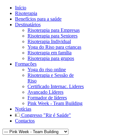
Início
Risoterapia
Benefícios para a saúde
Destinatários
Risoterapia para Empresas
Risoterapia para Seniores
Risoterapia Individual
Yoga do Riso para crianças
Risoterapia em família
Risoterapia para grupos
Formações
Yoga do riso online
Risoterapia e Sessão de
Riso
Certificado Internac. Lideres
Avançado Líderes
Formador de líderes
Pink Week - Team Building
Notícias
Congresso "Rir é Saúde"
Contactos