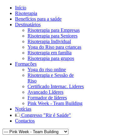
Início
Risoterapia
Benefícios para a saúde
Destinatários
Risoterapia para Empresas
Risoterapia para Seniores
Risoterapia Individual
Yoga do Riso para crianças
Risoterapia em família
Risoterapia para grupos
Formações
Yoga do riso online
Risoterapia e Sessão de
Riso
Certificado Internac. Lideres
Avançado Líderes
Formador de líderes
Pink Week - Team Building
Notícias
Congresso "Rir é Saúde"
Contactos