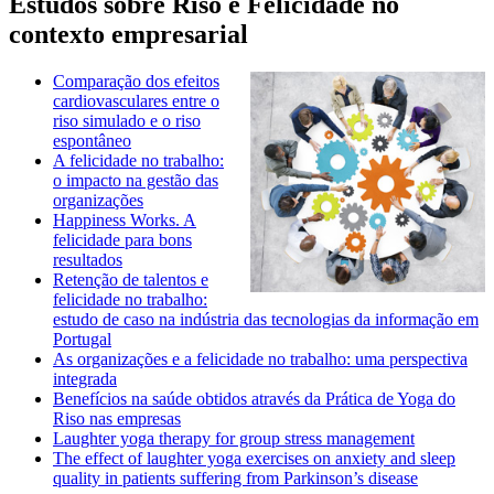
Estudos sobre Riso e Felicidade no
contexto empresarial
Comparação dos efeitos
cardiovasculares entre o
riso simulado e o riso
espontâneo
A felicidade no trabalho:
o impacto na gestão das
organizações
Happiness Works. A
felicidade para bons
resultados
Retenção de talentos e
felicidade no trabalho:
estudo de caso na indústria das tecnologias da informação em
Portugal
As organizações e a felicidade no trabalho: uma perspectiva
integrada
Benefícios na saúde obtidos através da Prática de Yoga do
Riso nas empresas
Laughter yoga therapy for group stress management
The effect of laughter yoga exercises on anxiety and sleep
quality in patients suffering from Parkinson’s disease