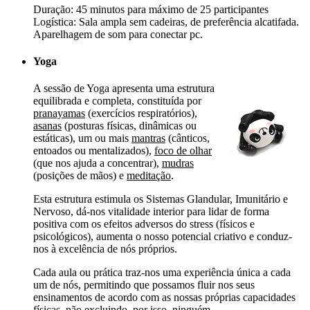
Duração: 45 minutos para máximo de 25 participantes
Logística: Sala ampla sem cadeiras, de preferência alcatifada.
Aparelhagem de som para conectar pc.
Yoga
A sessão de Yoga apresenta uma estrutura
equilibrada e completa, constituída por
pranayamas
(exercícios respiratórios),
asanas
(posturas físicas, dinâmicas ou
estáticas), um ou mais
mantras
(cânticos,
entoados ou mentalizados),
foco de olhar
(que nos ajuda a concentrar),
mudras
(posições de mãos) e
meditação
.
Esta estrutura estimula os Sistemas Glandular, Imunitário e
Nervoso, dá-nos vitalidade interior para lidar de forma
positiva com os efeitos adversos do stress (físicos e
psicológicos), aumenta o nosso potencial criativo e conduz-
nos à excelência de nós próprios.
Cada aula ou prática traz-nos uma experiência única a cada
um de nós, permitindo que possamos fluir nos seus
ensinamentos de acordo com as nossas próprias capacidades
físicas, não excluindo, por isso, ninguém.