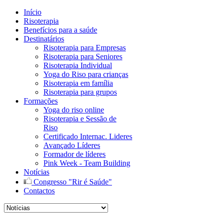
Início
Risoterapia
Benefícios para a saúde
Destinatários
Risoterapia para Empresas
Risoterapia para Seniores
Risoterapia Individual
Yoga do Riso para crianças
Risoterapia em família
Risoterapia para grupos
Formações
Yoga do riso online
Risoterapia e Sessão de
Riso
Certificado Internac. Lideres
Avançado Líderes
Formador de líderes
Pink Week - Team Building
Notícias
Congresso "Rir é Saúde"
Contactos