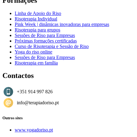
Formações
Linha de Apoio do Riso
Risoterapia Individual
Pink Week | dinâmicas inovadoras para empresas
Risoterapia para grupos
Sessões de Riso para Empresas
Próximas formações certificadas
Curso de Risoterapia e Sessão de Riso
Yoga do riso online
Sessões de Riso para Empresas
Risoterapia em família
Contactos
+351 914 997 826
info@terapiadoriso.pt
Outros sites
www.yogadoriso.pt