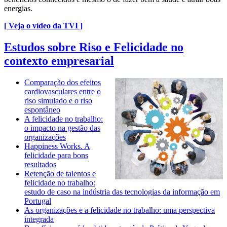
energias.
[ Veja o vídeo da TVI ]
Estudos sobre Riso e Felicidade no
contexto empresarial
Comparação dos efeitos
cardiovasculares entre o
riso simulado e o riso
espontâneo
A felicidade no trabalho:
o impacto na gestão das
organizações
Happiness Works. A
felicidade para bons
resultados
Retenção de talentos e
felicidade no trabalho:
estudo de caso na indústria das tecnologias da informação em
Portugal
As organizações e a felicidade no trabalho: uma perspectiva
integrada