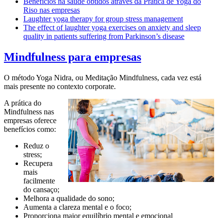
Benefícios na saúde obtidos através da Prática de Yoga do
Riso nas empresas
Laughter yoga therapy for group stress management
The effect of laughter yoga exercises on anxiety and sleep
quality in patients suffering from Parkinson’s disease
Mindfulness para empresas
O método Yoga Nidra, ou Meditação Mindfulness, cada vez está
mais presente no contexto corporate.
A prática do
Mindfulness nas
empresas oferece
benefícios como:
Reduz o
stress;
Recupera
mais
facilmente
do cansaço;
Melhora a qualidade do sono;
Aumenta a clareza mental e o foco;
Proporciona maior equilíbrio mental e emocional