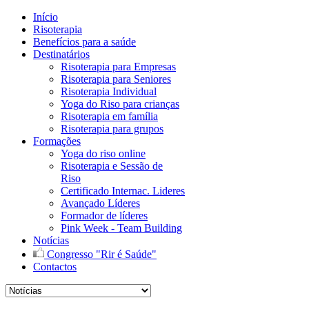
Início
Risoterapia
Benefícios para a saúde
Destinatários
Risoterapia para Empresas
Risoterapia para Seniores
Risoterapia Individual
Yoga do Riso para crianças
Risoterapia em família
Risoterapia para grupos
Formações
Yoga do riso online
Risoterapia e Sessão de
Riso
Certificado Internac. Lideres
Avançado Líderes
Formador de líderes
Pink Week - Team Building
Notícias
Congresso "Rir é Saúde"
Contactos