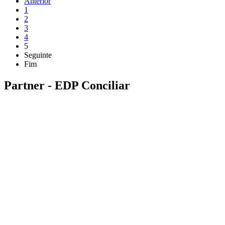
Anterior
1
2
3
4
5
Seguinte
Fim
Partner - EDP Conciliar