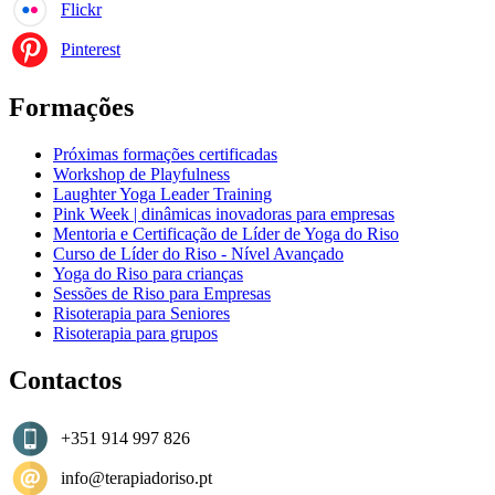
Flickr
Pinterest
Formações
Próximas formações certificadas
Workshop de Playfulness
Laughter Yoga Leader Training
Pink Week | dinâmicas inovadoras para empresas
Mentoria e Certificação de Líder de Yoga do Riso
Curso de Líder do Riso - Nível Avançado
Yoga do Riso para crianças
Sessões de Riso para Empresas
Risoterapia para Seniores
Risoterapia para grupos
Contactos
+351 914 997 826
info@terapiadoriso.pt