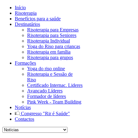
Início
Risoterapia
Benefícios para a saúde
Destinatários
Risoterapia para Empresas
Risoterapia para Seniores
Risoterapia Individual
Yoga do Riso para crianças
Risoterapia em família
Risoterapia para grupos
Formações
Yoga do riso online
Risoterapia e Sessão de
Riso
Certificado Internac. Lideres
Avançado Líderes
Formador de líderes
Pink Week - Team Building
Notícias
Congresso "Rir é Saúde"
Contactos