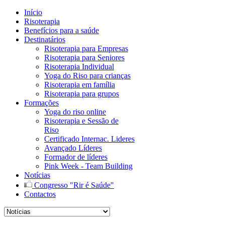
Início
Risoterapia
Benefícios para a saúde
Destinatários
Risoterapia para Empresas
Risoterapia para Seniores
Risoterapia Individual
Yoga do Riso para crianças
Risoterapia em família
Risoterapia para grupos
Formações
Yoga do riso online
Risoterapia e Sessão de
Riso
Certificado Internac. Lideres
Avançado Líderes
Formador de líderes
Pink Week - Team Building
Notícias
Congresso "Rir é Saúde"
Contactos