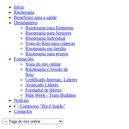
Início
Risoterapia
Benefícios para a saúde
Destinatários
Risoterapia para Empresas
Risoterapia para Seniores
Risoterapia Individual
Yoga do Riso para crianças
Risoterapia em família
Risoterapia para grupos
Formações
Yoga do riso online
Risoterapia e Sessão de
Riso
Certificado Internac. Lideres
Avançado Líderes
Formador de líderes
Pink Week - Team Building
Notícias
Congresso "Rir é Saúde"
Contactos