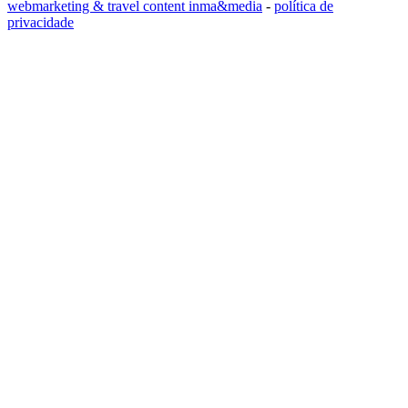
webmarketing & travel content inma&media
-
política de
privacidade