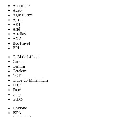
Accenture
Adeb
Aguas Frize
Ajpas
AKI
Arié
Astellas
AXA
BcdTravel
BPI
C. M de Lisboa
Canon
Cenfim
Cetelem
CGD
Clube do Millennium
EDP
Fnac
Galp
Glaxo
Hovione
ISPA