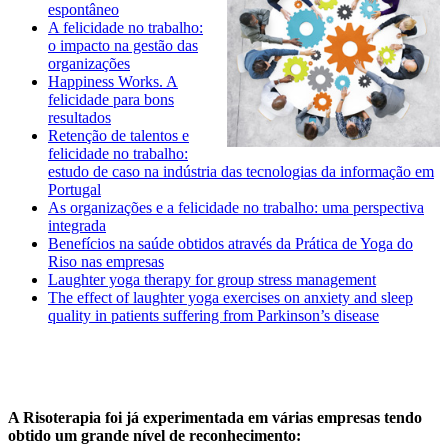
espontâneo
A felicidade no trabalho:
o impacto na gestão das
organizações
Happiness Works. A
felicidade para bons
resultados
Retenção de talentos e
felicidade no trabalho:
estudo de caso na indústria das tecnologias da informação em
Portugal
As organizações e a felicidade no trabalho: uma perspectiva
integrada
Benefícios na saúde obtidos através da Prática de Yoga do
Riso nas empresas
Laughter yoga therapy for group stress management
The effect of laughter yoga exercises on anxiety and sleep
quality in patients suffering from Parkinson’s disease
A Risoterapia foi já experimentada em várias empresas tendo
obtido um grande nível de reconhecimento: