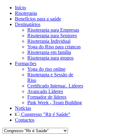
Início
Risoterapia
Benefícios para a saúde
Destinatários
Risoterapia para Empresas
Risoterapia para Seniores
Risoterapia Individual
Yoga do Riso para crianças
Risoterapia em família
Risoterapia para grupos
Formações
Yoga do riso online
Risoterapia e Sessão de
Riso
Certificado Internac. Lideres
Avançado Líderes
Formador de líderes
Pink Week - Team Building
Notícias
Congresso "Rir é Saúde"
Contactos