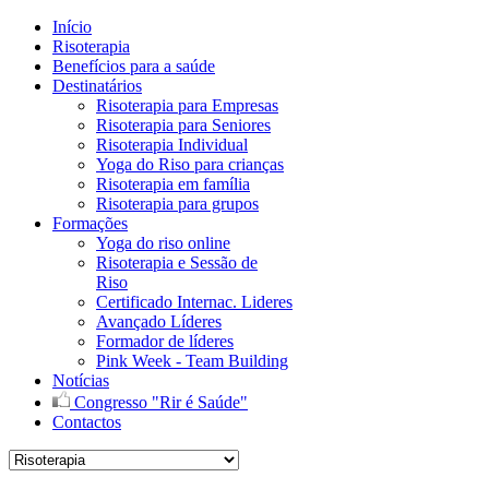
Início
Risoterapia
Benefícios para a saúde
Destinatários
Risoterapia para Empresas
Risoterapia para Seniores
Risoterapia Individual
Yoga do Riso para crianças
Risoterapia em família
Risoterapia para grupos
Formações
Yoga do riso online
Risoterapia e Sessão de
Riso
Certificado Internac. Lideres
Avançado Líderes
Formador de líderes
Pink Week - Team Building
Notícias
Congresso "Rir é Saúde"
Contactos