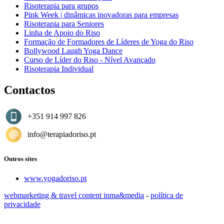
Risoterapia para grupos
Pink Week | dinâmicas inovadoras para empresas
Risoterapia para Seniores
Linha de Apoio do Riso
Formação de Formadores de Líderes de Yoga do Riso
Bollywood Laugh Yoga Dance
Curso de Líder do Riso - Nível Avançado
Risoterapia Individual
Contactos
+351 914 997 826
info@terapiadoriso.pt
Outros sites
www.yogadoriso.pt
webmarketing & travel content inma&media
-
política de
privacidade