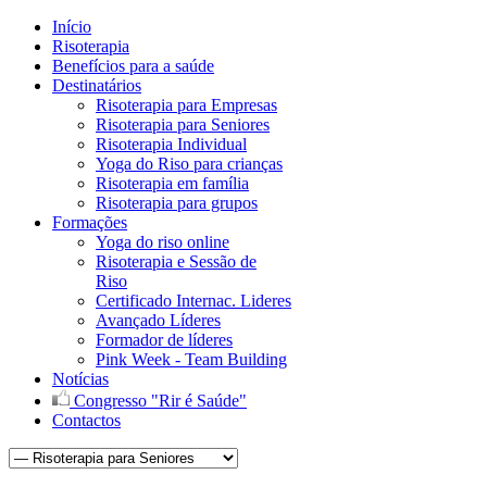
Início
Risoterapia
Benefícios para a saúde
Destinatários
Risoterapia para Empresas
Risoterapia para Seniores
Risoterapia Individual
Yoga do Riso para crianças
Risoterapia em família
Risoterapia para grupos
Formações
Yoga do riso online
Risoterapia e Sessão de
Riso
Certificado Internac. Lideres
Avançado Líderes
Formador de líderes
Pink Week - Team Building
Notícias
Congresso "Rir é Saúde"
Contactos