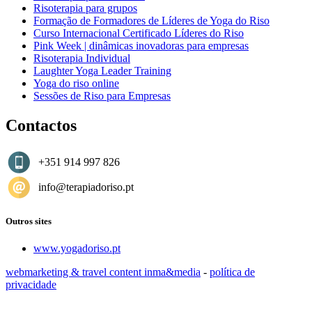
Risoterapia para grupos
Formação de Formadores de Líderes de Yoga do Riso
Curso Internacional Certificado Líderes do Riso
Pink Week | dinâmicas inovadoras para empresas
Risoterapia Individual
Laughter Yoga Leader Training
Yoga do riso online
Sessões de Riso para Empresas
Contactos
+351 914 997 826
info@terapiadoriso.pt
Outros sites
www.yogadoriso.pt
webmarketing & travel content inma&media
-
política de
privacidade