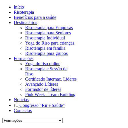
Início
Risoterapia
Benefícios para a saúde
Destinatários
Risoterapia para Empresas
Risoterapia para Seniores
Risoterapia Individual
Yoga do Riso para crianças
Risoterapia em família
Risoterapia para grupos
Formações
Yoga do riso online
Risoterapia e Sessão de
Riso
Certificado Internac. Lideres
Avançado Líderes
Formador de líderes
Pink Week - Team Building
Notícias
Congresso "Rir é Saúde"
Contactos