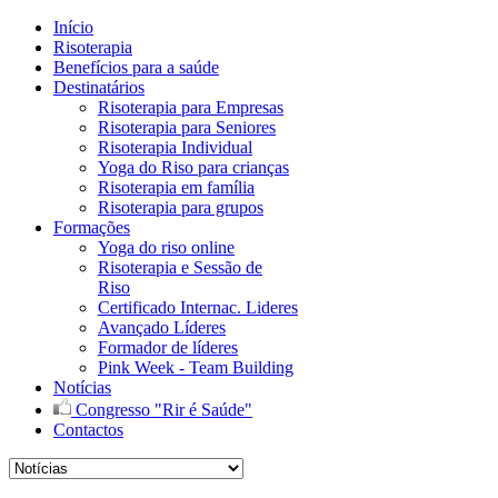
Início
Risoterapia
Benefícios para a saúde
Destinatários
Risoterapia para Empresas
Risoterapia para Seniores
Risoterapia Individual
Yoga do Riso para crianças
Risoterapia em família
Risoterapia para grupos
Formações
Yoga do riso online
Risoterapia e Sessão de
Riso
Certificado Internac. Lideres
Avançado Líderes
Formador de líderes
Pink Week - Team Building
Notícias
Congresso "Rir é Saúde"
Contactos