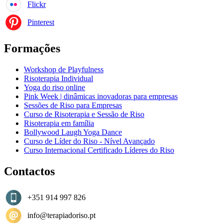
Flickr
Pinterest
Formações
Workshop de Playfulness
Risoterapia Individual
Yoga do riso online
Pink Week | dinâmicas inovadoras para empresas
Sessões de Riso para Empresas
Curso de Risoterapia e Sessão de Riso
Risoterapia em família
Bollywood Laugh Yoga Dance
Curso de Líder do Riso - Nível Avançado
Curso Internacional Certificado Líderes do Riso
Contactos
+351 914 997 826
info@terapiadoriso.pt