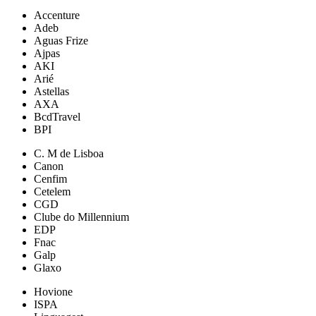
Accenture
Adeb
Aguas Frize
Ajpas
AKI
Arié
Astellas
AXA
BcdTravel
BPI
C. M de Lisboa
Canon
Cenfim
Cetelem
CGD
Clube do Millennium
EDP
Fnac
Galp
Glaxo
Hovione
ISPA