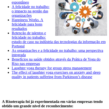
espontâneo
A felicidade no trabalho:
o impacto na gestão das
organizações
Happiness Works. A
felicidade para bons
resultados
Retenção de talentos e
felicidade no trabalho:
estudo de caso na indústria das tecnologias da informação em
Portugal
As organizações e a felicidade no trabalho: uma perspectiva
integrada
Benefícios na saúde obtidos através da Prática de Yoga do
Riso nas empresas
Laughter yoga therapy for group stress management
The effect of laughter yoga exercises on anxiety and sleep
quality in patients suffering from Parkinson’s disease
A Risoterapia foi já experimentada em várias empresas tendo
obtido um grande nível de reconhecimento: