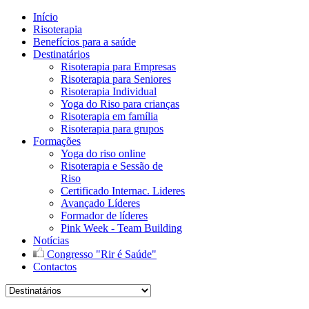
Início
Risoterapia
Benefícios para a saúde
Destinatários
Risoterapia para Empresas
Risoterapia para Seniores
Risoterapia Individual
Yoga do Riso para crianças
Risoterapia em família
Risoterapia para grupos
Formações
Yoga do riso online
Risoterapia e Sessão de
Riso
Certificado Internac. Lideres
Avançado Líderes
Formador de líderes
Pink Week - Team Building
Notícias
Congresso "Rir é Saúde"
Contactos