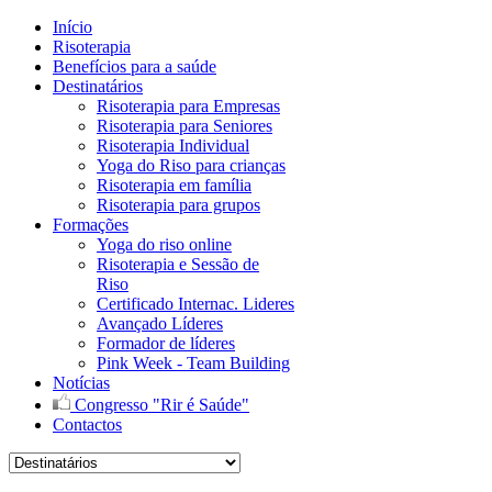
Início
Risoterapia
Benefícios para a saúde
Destinatários
Risoterapia para Empresas
Risoterapia para Seniores
Risoterapia Individual
Yoga do Riso para crianças
Risoterapia em família
Risoterapia para grupos
Formações
Yoga do riso online
Risoterapia e Sessão de
Riso
Certificado Internac. Lideres
Avançado Líderes
Formador de líderes
Pink Week - Team Building
Notícias
Congresso "Rir é Saúde"
Contactos