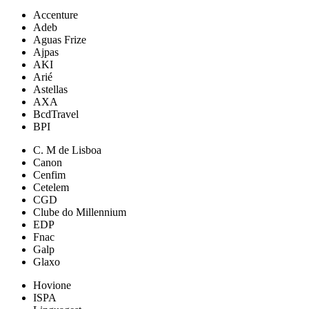
Accenture
Adeb
Aguas Frize
Ajpas
AKI
Arié
Astellas
AXA
BcdTravel
BPI
C. M de Lisboa
Canon
Cenfim
Cetelem
CGD
Clube do Millennium
EDP
Fnac
Galp
Glaxo
Hovione
ISPA