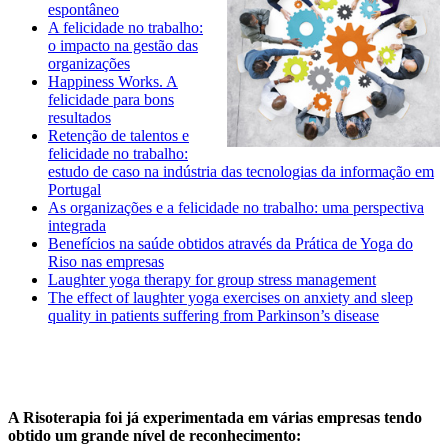
espontâneo
A felicidade no trabalho:
o impacto na gestão das
organizações
Happiness Works. A
felicidade para bons
resultados
Retenção de talentos e
felicidade no trabalho:
estudo de caso na indústria das tecnologias da informação em
Portugal
As organizações e a felicidade no trabalho: uma perspectiva
integrada
Benefícios na saúde obtidos através da Prática de Yoga do
Riso nas empresas
Laughter yoga therapy for group stress management
The effect of laughter yoga exercises on anxiety and sleep
quality in patients suffering from Parkinson’s disease
A Risoterapia foi já experimentada em várias empresas tendo
obtido um grande nível de reconhecimento: