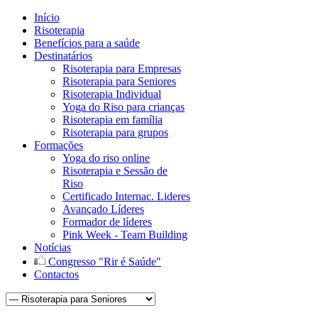
Início
Risoterapia
Benefícios para a saúde
Destinatários
Risoterapia para Empresas
Risoterapia para Seniores
Risoterapia Individual
Yoga do Riso para crianças
Risoterapia em família
Risoterapia para grupos
Formações
Yoga do riso online
Risoterapia e Sessão de
Riso
Certificado Internac. Lideres
Avançado Líderes
Formador de líderes
Pink Week - Team Building
Notícias
Congresso "Rir é Saúde"
Contactos