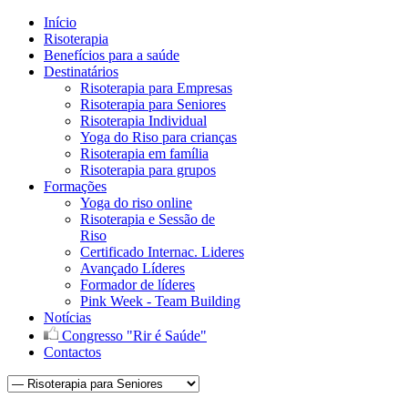
Início
Risoterapia
Benefícios para a saúde
Destinatários
Risoterapia para Empresas
Risoterapia para Seniores
Risoterapia Individual
Yoga do Riso para crianças
Risoterapia em família
Risoterapia para grupos
Formações
Yoga do riso online
Risoterapia e Sessão de
Riso
Certificado Internac. Lideres
Avançado Líderes
Formador de líderes
Pink Week - Team Building
Notícias
Congresso "Rir é Saúde"
Contactos