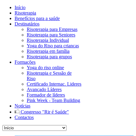
Início
Risoterapia
Benefícios para a saúde
Destinatários
Risoterapia para Empresas
Risoterapia para Seniores
Risoterapia Individual
Yoga do Riso para crianças
Risoterapia em família
Risoterapia para grupos
Formações
Yoga do riso online
Risoterapia e Sessão de
Riso
Certificado Internac. Lideres
Avançado Líderes
Formador de líderes
Pink Week - Team Building
Notícias
Congresso "Rir é Saúde"
Contactos