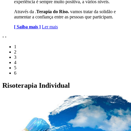
experiência é sempre muito positiva, a vários níveis.
Através da .
Terapia do Riso.
vamos tratar da solidão e
aumentar a confiança entre as pessoas que participam.
[ Saiba mais ]
Ler mais
›
‹
1
2
3
4
5
6
Risoterapia Individual